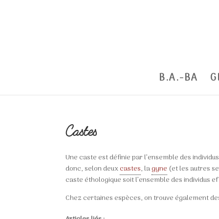
B.A.-BA
G
Castes
Une caste est définie par l’ensemble des individus
donc, selon deux
castes
, la
gyne
(et les autres 
caste éthologique soit l’ensemble des individus e
Chez certaines espèces, on trouve également d