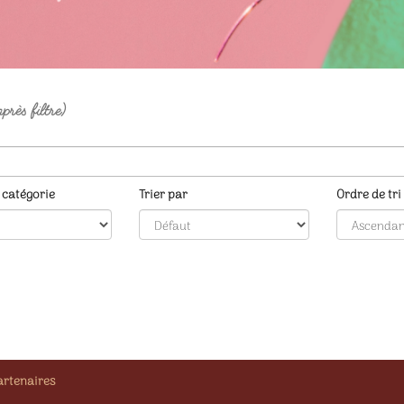
près filtre)
r catégorie
Trier par
Ordre de tri
artenaires