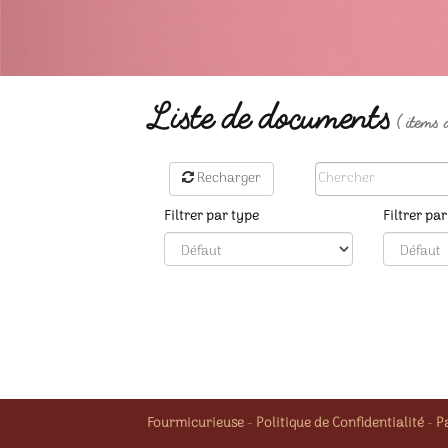
Liste de documents
( items a
Recharger
Filtrer par type
Filtrer pa
Fourmicurieuse
-
Politique de Confidentialité
-
P