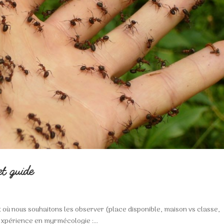
et guide
 où nous souhaitons les observer (place disponible, maison vs classe,
expérience en myrmécologie :...