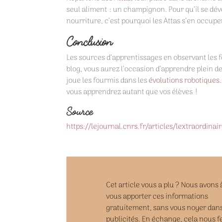
seul aliment : un champignon. Pour qu’il se déve
nourriture, c’est pourquoi les Attas s’en occupen
Conclusion
Les sources d’apprentissages en observant les f
blog, vous aurez l’occasion d’apprendre plein d
joue les fourmis dans les
évolutions robotiques
vous apprendrez autant que vos élèves !
Source
https://lejournal.cnrs.fr/articles/lextraordina
Cet article vous a plu ? Nous avons
vous apporter ces informations
gratuitement, sans vous noyer dans
publicités. En échange, cela nous fe