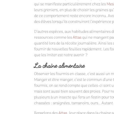
qui se manifeste particulièrement chez les
Mes
leurs greniers, en plus de choisir les graines qu’
de ce comportement reste encore inconnu. Avoir
des élèves lorsqu’ils construiront l’expérience 
D’autres espèces, aux habitudes alimentaires di
ressources comme les
Attas
qui ne mangent pas 
quantité lors de la récolte journalière. Ainsi l
fournir de nouvelles feuilles rapidement. Les f
que les imiter est notre avenir ?
La chaîne alimentaire
Observer les fourmis en classe, c’est aussi un 
Manger et être manger, c’est le commun d’une tr
fourmis, on se rend compte que celles-ci sont u
mais sont aussi bien souvent des proies. Pour n
plusieurs à un insecte qui fera un festin pour t
chassées : araignées, tamanoirs, ours… Autant 
Reparlons des
Attas
, leur place dans la chaine 