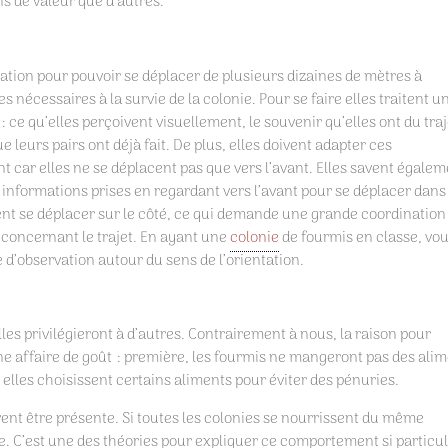
ns de valeur que d’autres.
ation pour pouvoir se déplacer de plusieurs dizaines de mètres à
s nécessaires à la survie de la colonie. Pour se faire elles traitent u
e qu’elles perçoivent visuellement, le souvenir qu’elles ont du traj
 que leurs pairs ont déjà fait. De plus, elles doivent adapter ces
t car elles ne se déplacent pas que vers l’avant. Elles savent égale
 informations prises en regardant vers l’avant pour se déplacer dans
ent se déplacer sur le côté, ce qui demande une grande coordination
 concernant le trajet. En ayant une
colonie
de fourmis en classe, vo
d’observation autour du sens de l’orientation.
les privilégieront à d’autres. Contrairement à nous, la raison pour
’une affaire de goût : première, les fourmis ne mangeront pas des ali
 elles choisissent certains aliments pour éviter des pénuries.
ent être présente. Si toutes les colonies se nourrissent du même
ne. C’est une des théories pour expliquer ce comportement si particul