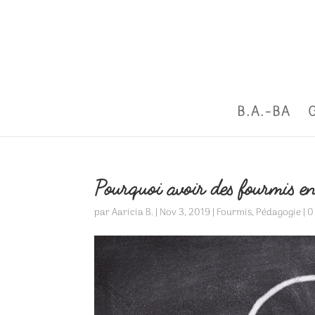
B.A.-BA
Pourquoi avoir des fourmis en
par
Aaricia B.
|
Nov 3, 2019
|
Fourmis
,
Pédagogie
|
0