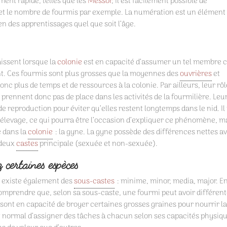
ent rapide, telles que les
Messor
, il est facilement possible de
 et le nombre de fourmis par exemple. La numération est un élément
en des apprentissages quel que soit l’âge.
issent lorsque la
colonie
est en capacité d’assumer un tel membre 
nt. Ces fourmis sont plus grosses que la moyennes des
ouvrières
et
nc plus de temps et de ressources à la colonie. Par ailleurs, leur rôl
e prennent donc pas de place dans les activités de la fourmilière. Leu
e reproduction pour éviter qu’elles restent longtemps dans le nid. Il
 élevage, ce qui pourra être l’occasion d’expliquer ce phénomène, m
e dans la
colonie
: la gyne. La gyne possède des différences nettes a
 deux
castes
principale (sexuée et non-sexuée).
 certaines espèces
il existe également des
sous-castes
: minime, minor, media, major. E
 comprendre que, selon sa sous-caste, une fourmi peut avoir différen
sont en capacité de broyer certaines grosses graines pour nourrir l
est normal d’assigner des tâches à chacun selon ses capacités physiq