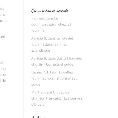
les
Commentaires récents
vers
Raphael
dans
La
ur de
communication chez les
fourmis
ant.
Aaricia B.
dans
Le rôle des
.
fourmis dans le milieu
scientifique
Aaricia B.
dans
Quelles fourmis
 de
choisir ? Conseils et guide
 les
Daniel PETIT
dans
Quelles
is en
fourmis choisir ? Conseils et
t de
guide
s
Martial
dans
Un peu de
chanson française : Les fourmis
d’Oldelaf