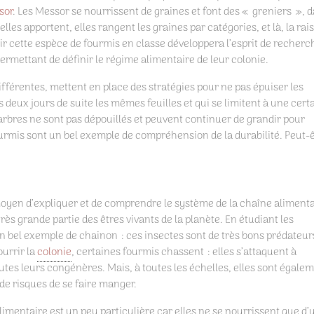
sor
. Les Messor se nourrissent de graines et font des « greniers », 
elles apportent, elles rangent les graines par catégories, et là, la rai
 cette espèce de fourmis en classe développera l’esprit de recherc
permettant de définir le régime alimentaire de leur colonie.
fférentes, mettent en place des stratégies pour ne pas épuiser les
deux jours de suite les mêmes feuilles et qui se limitent à une cert
es arbres ne sont pas dépouillés et peuvent continuer de grandir pour
ourmis sont un bel exemple de compréhension de la durabilité. Peut-
moyen d’expliquer et de comprendre le système de la chaîne alimenta
ès grande partie des êtres vivants de la planète. En étudiant les
n bel exemple de chainon : ces insectes sont de très bons prédateur
ourrir la
colonie
, certaines fourmis chassent : elles s’attaquent à
outes leurs congénères. Mais, à toutes les échelles, elles sont égale
de risques de se faire manger.
alimentaire est un peu particulière car elles ne se nourrissent que d’