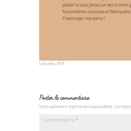
plaisir si vous jetiez un œil à notr
fourmilières conçues et fabriquées
France par nos soins !
Lectures :
909
Poster le commentaire
Votre adresse e-mail ne sera pas publiée.
Les champ