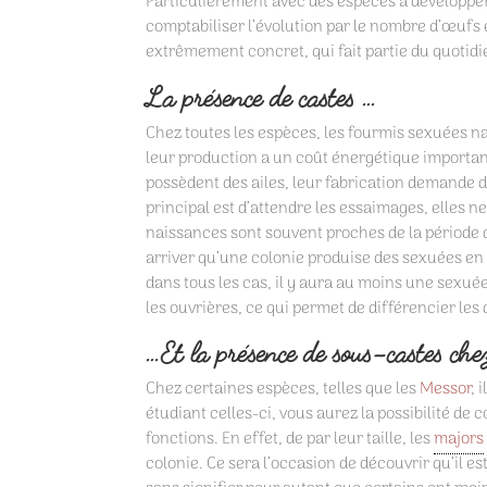
Particulièrement avec des espèces à développem
comptabiliser l’évolution par le nombre d’œufs
extrêmement concret, qui fait partie du quotidi
La présence de castes …
Chez toutes les espèces, les fourmis sexuées na
leur production a un coût énergétique importa
possèdent des ailes, leur fabrication demande do
principal est d’attendre les essaimages, elles n
naissances sont souvent proches de la période d
arriver qu’une colonie produise des sexuées en
dans tous les cas, il y aura au moins une sexué
les ouvrières, ce qui permet de différencier les
…Et la présence de sous-castes chez
Chez certaines espèces, telles que les
Messor
, 
étudiant celles-ci, vous aurez la possibilité de
fonctions. En effet, de par leur taille, les
majors
colonie. Ce sera l’occasion de découvrir qu’il 