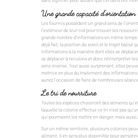
sans signifier pour autant que certains ont moi
Une grande capacité d’orientation
Les fourmis possèdent un grand sens de l’orient
l’extérieur de leur nid pour trouver les ressource
grande nombre d’informations en même temps : c
déjà fait, la position du soleil et le trajet balisé
informations à la manière dont elles se déplacen
se déplacer à reculons et donc réinterpréter les
sens inverse. Tout aussi surprenant, elles peuv
motrice en plus du traitement des informations
aurez l’occasion de faire de nombreuses séance 
Le tri de nourriture
Toutes les espèces choisiront des aliments qu’el
laquelle la colonie effectue ce tri n’est pas qu
qui pourraient les mettre en danger, mais aussi,
Sur un même territoire, plusieurs colonies peuv
aliment, il en sera plus disponible pour person