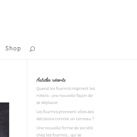
Shop
Articles récents
Quand les fourmis inspirent les
robots : une nouvelle façon de
se déplacer
Les fourmis prennent-elles des
décisions comme un cerveau ?
Une nouvelle forme de société
chez les fourmis… qui se