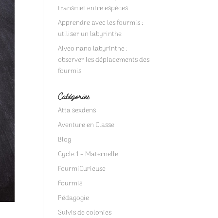
transmet entre espèces
Apprendre avec les fourmis :
utiliser un labyrinthe
Alveo nano labyrinthe :
observer les déplacements des
fourmis
Catégories
Atta sexdens
Aventure en Classe
Blog
Cycle 1 – Maternelle
FourmiCurieuse
Fourmis
Pédagogie
Suivis de colonies