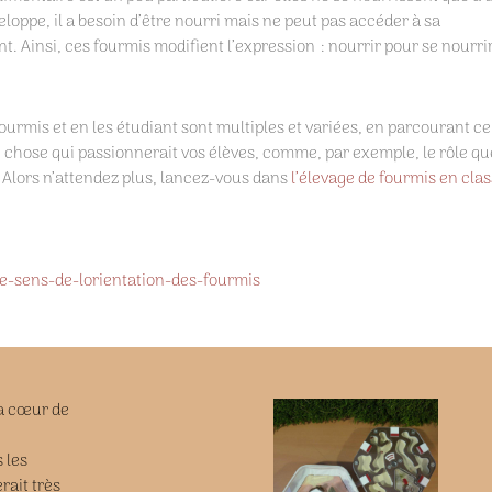
loppe, il a besoin d’être nourri mais ne peut pas accéder à sa
t. Ainsi, ces fourmis modifient l’expression : nourrir pour se nourrir
ourmis et en les étudiant sont multiples et variées, en parcourant ce
e chose qui passionnerait vos élèves, comme, par exemple, le rôle qu
. Alors n’attendez plus, lancez-vous dans
l’élevage de fourmis en cla
ire-sens-de-lorientation-des-fourmis
 à cœur de
 les
rait très